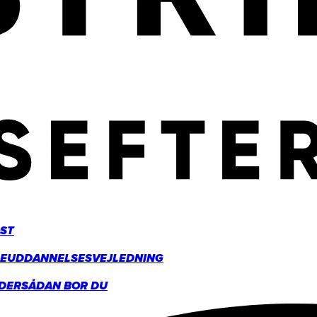
ST
GE
UDDANNELSESVEJLEDNING
DER
SÅDAN BOR DU