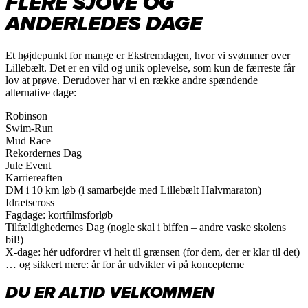
FLERE SJOVE OG
ANDERLEDES DAGE
Et højdepunkt for mange er
Ekstremdagen
, hvor vi svømmer over
Lillebælt. Det er en vild og unik oplevelse, som kun de færreste får
lov at prøve. Derudover har vi en række andre spændende
alternative dage:
Robinson
Swim-Run
Mud Race
Rekordernes Dag
Jule Event
Karriereaften
DM i 10 km løb (i samarbejde med Lillebælt Halvmaraton)
Idrætscross
Fagdage: kortfilmsforløb
Tilfældighedernes Dag (nogle skal i biffen – andre vaske skolens
bil!)
X-dage: hér udfordrer vi helt til grænsen (for dem, der er klar til det)
… og sikkert mere: år for år udvikler vi på koncepterne
DU ER ALTID VELKOMMEN