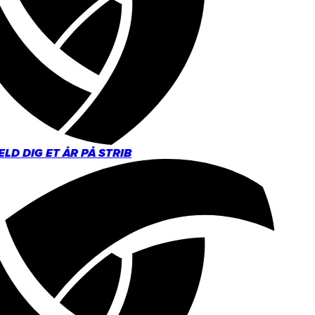
LD DIG ET ÅR PÅ STRIB