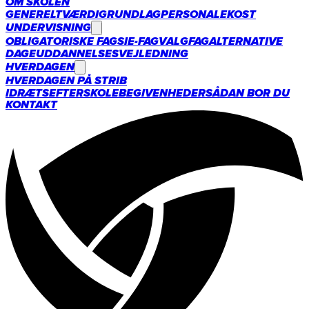
OM SKOLEN
GENERELT
VÆRDIGRUNDLAG
PERSONALE
KOST
UNDERVISNING
OBLIGATORISKE FAG
SIE-FAG
VALGFAG
ALTERNATIVE
DAGE
UDDANNELSESVEJLEDNING
HVERDAGEN
HVERDAGEN PÅ STRIB
IDRÆTSEFTERSKOLE
BEGIVENHEDER
SÅDAN BOR DU
KONTAKT