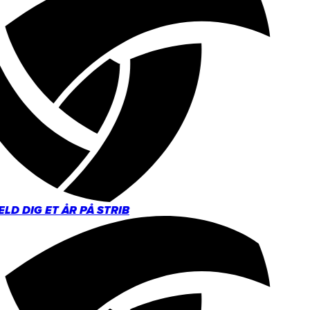
LD DIG ET ÅR PÅ STRIB