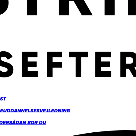
ST
GE
UDDANNELSESVEJLEDNING
DER
SÅDAN BOR DU