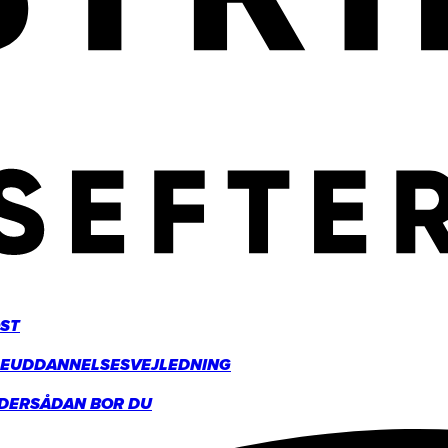
ST
GE
UDDANNELSESVEJLEDNING
DER
SÅDAN BOR DU