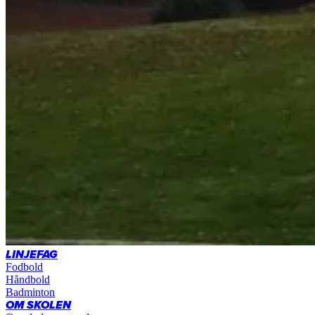
LINJEFAG
Fodbold
Håndbold
Badminton
OM SKOLEN