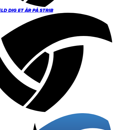
D DIG ET ÅR PÅ STRIB