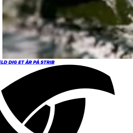
D DIG ET ÅR PÅ STRIB