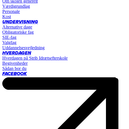
Om skolen generelt
Værdigrundlag
Personale
Kost
UNDERVISNING
Alternative dage
Obligatoriske fag
SIE-fag
Valgfag
Uddannelsesvejledning
HVERDAGEN
Hverdagen på Strib Idrætsefterskole
Begivenheder
Sådan bor du
FACEBOOK