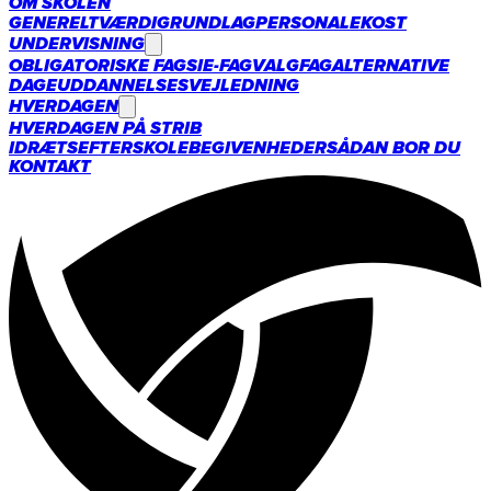
OM SKOLEN
GENERELT
VÆRDIGRUNDLAG
PERSONALE
KOST
UNDERVISNING
OBLIGATORISKE FAG
SIE-FAG
VALGFAG
ALTERNATIVE
DAGE
UDDANNELSESVEJLEDNING
HVERDAGEN
HVERDAGEN PÅ STRIB
IDRÆTSEFTERSKOLE
BEGIVENHEDER
SÅDAN BOR DU
KONTAKT