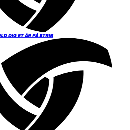
D DIG ET ÅR PÅ STRIB