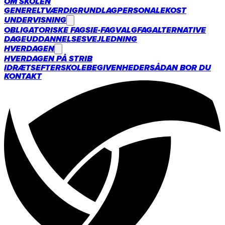
OM SKOLEN
GENERELT
VÆRDIGRUNDLAG
PERSONALE
KOST
UNDERVISNING
OBLIGATORISKE FAG
SIE-FAG
VALGFAG
ALTERNATIVE
DAGE
UDDANNELSESVEJLEDNING
HVERDAGEN
HVERDAGEN PÅ STRIB
IDRÆTSEFTERSKOLE
BEGIVENHEDER
SÅDAN BOR DU
KONTAKT