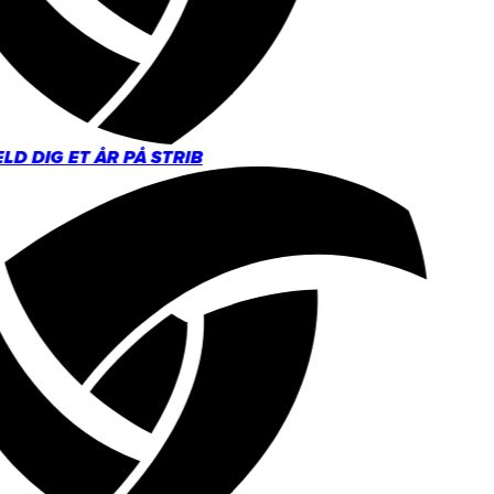
D DIG ET ÅR PÅ STRIB