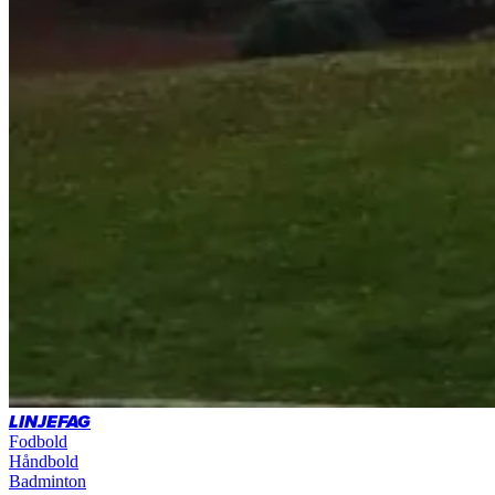
LINJEFAG
Fodbold
Håndbold
Badminton