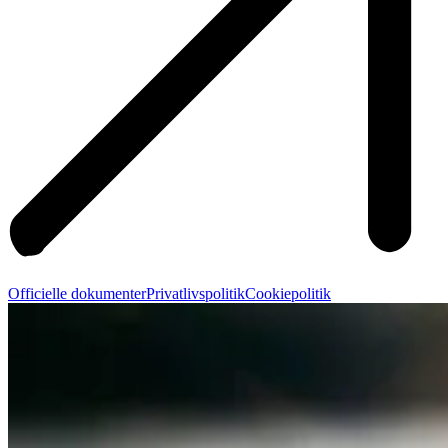
Officielle dokumenter
Privatlivspolitik
Cookiepolitik