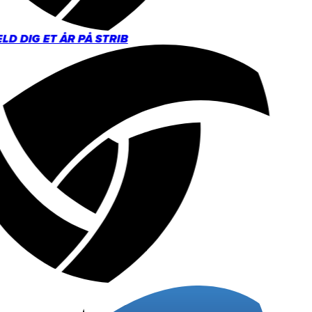
D DIG ET ÅR PÅ STRIB