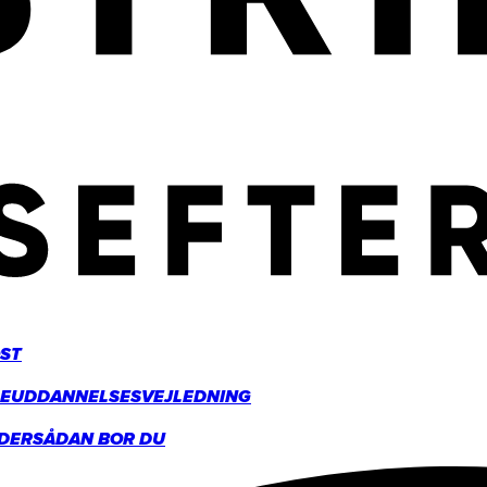
ST
GE
UDDANNELSESVEJLEDNING
DER
SÅDAN BOR DU