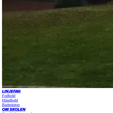
LINJEFAG
Fodbold
Håndbold
Badminton
OM SKOLEN