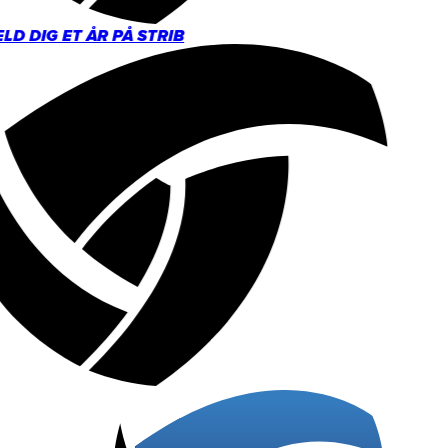
D DIG ET ÅR PÅ STRIB