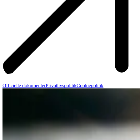
Officielle dokumenter
Privatlivspolitik
Cookiepolitik