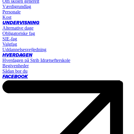
Om skolen generelt
Værdigrundlag
Personale
Kost
UNDERVISNING
Alternative dage
Obligatoriske fag
SIE-fag
Valgfag
Uddannelsesvejledning
HVERDAGEN
Hverdagen på Strib Idrætsefterskole
Begivenheder
Sådan bor du
FACEBOOK