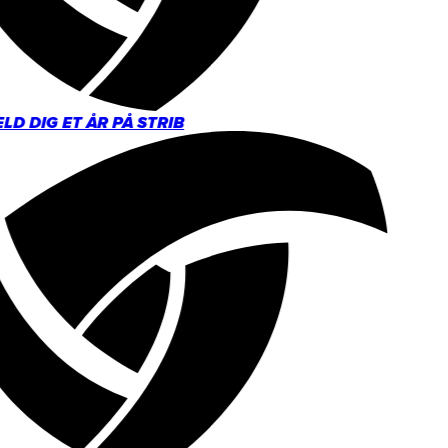
D DIG ET ÅR PÅ STRIB